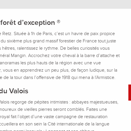
orêt d’exception ®
 Retz. Située à 1h de Paris, c’est un havre de paix propice
 du sixième plus grand massif forestier de France tout juste
s hêtres, ralentissez le rythme. De belles curiosités vous
énéral Mangin. Accrochez votre cheval à la barre d’attache et
 panoramas les plus hauts de la région avec une vue
ur, vous en apprendrez un peu plus, de façon ludique, sur la
ôle de la tour dans l’offensive de 1918 qui mena à l’Armistice.
du Valois
Valois regorge de pépites intimistes : abbayes majestueuses,
moureux de vieilles pierres seront comblés. Faites une
royal fait l’objet d’une vaste campagne de restauration
eillera en son sein la Cité internationale de la langue