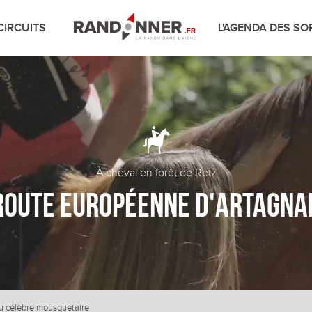
CIRCUITS
L'AGENDA DES SO
À cheval en forêt de Retz
Route Européenne d'Artagna
 du célèbre mousquetaire