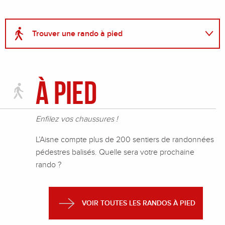
Trouver une rando à pied
Faire un parcours à vélo
À pied
Voir les balades à cheval
Enfilez vos chaussures !
Voir l'agenda des sorties randos
L’Aisne compte plus de 200 sentiers de randonnées
Signaler un problème sur un parcours
pédestres balisés. Quelle sera votre prochaine
rando ?
VOIR TOUTES LES RANDOS À PIED