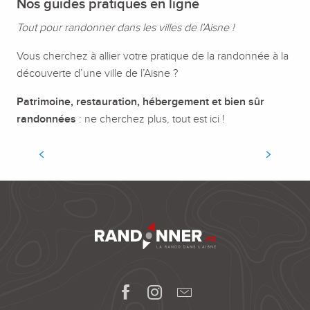
Nos guides pratiques en ligne
Tout pour randonner dans les villes de l’Aisne !
Vous cherchez à allier votre pratique de la randonnée à la
Saint-Quentin
découverte d’une ville de l’Aisne ?
L'Art Déco au sommet
Patrimoine, restauration, hébergement et bien sûr
Contemplez le patrimoine de la reconstruction
randonnées
: ne cherchez plus, tout est ici !
dans la plus flamande des villes de l'Aisne