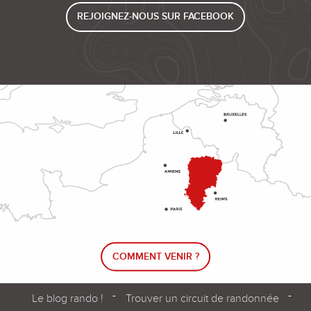
REJOIGNEZ-NOUS SUR FACEBOOK
COMMENT VENIR ?
Le blog rando !
Trouver un circuit de randonnée