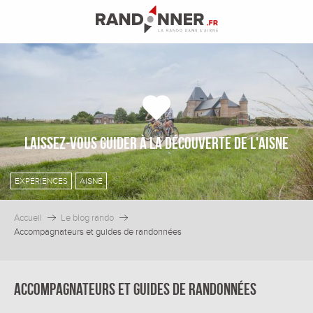
Aller
au
contenu
principal
Laissez-vous guider à la découverte de l'Aisne
EXPÉRIENCES
AISNE
Accueil
Le blog rando
Accompagnateurs et guides de randonnées
Accompagnateurs et guides de randonnées