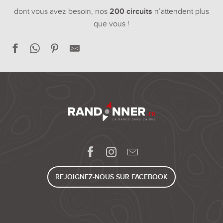
dont vous avez besoin, nos
200 circuits
n’attendent plus
que vous !
Détours dans la butte de Mons
Randonnée des Chasseurs Alpins
A la lisière de Retz
Le chemin de la brique et du torchis
Le mémorial australien
Saint-Boetien
Sur les pas d’Alexandre Dumas
Au bord de l'Ourcq
L'arbre du Chaufour
REJOIGNEZ-NOUS SUR FACEBOOK
La Voie Verte de l'Ailette
Les pas Saint-Martin
Le Parc des Bruyères