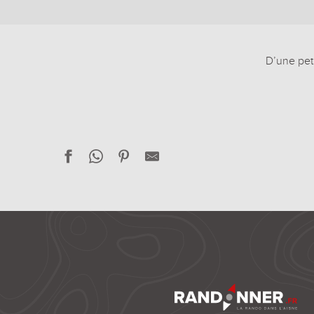
D’une pet
L'Aisne à vélo : le Vermandois
Sortir de la Crise !
L'Aisne à vélo : la route stratégique
L'Aisne à vélo : par le Chemin des Dames
L'Aisne à vélo : trésors cachés en forêt de Saint-Gobain
L'Aisne à vélo : la thiérache bocagère