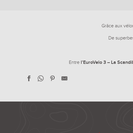
Grâce aux véloro
De superbes
Entre
l’EuroVelo 3 – La Scandi
Carnet de route de Guise à Proisy
Carnet de route de Blangy à Luzoir
Sur la Route Stevenson de Vadencourt à Quierzy
Carnet de route de Guise à Monceau-sur-Oise