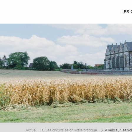
Aller
au
LES 
contenu
principal
Accueil
Les circuits selon votre pratique
A vélo sur les vo