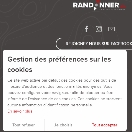
Carnet de route de Monampteuil à Vauclair
Carnet de route de Blangy à Saint-Michel
Carnet de route de Buire à Etréaupont
Carnet de route d'Anor à Buire
Carnet de route de Guise à Origny Sainte-Benoite
Carnet de route de Buire à Luzoir
REJOIGNEZ-NOUS SUR FACEBOO
Carnet de route d'Origny Sainte-Benoite à Vadencourt
Carnet de route de Chamouille à Vauclair
Gestion des préférences sur les
cookies
Ce site web active par défaut des cookies pour des outils de
mesure d'audience et des fonctionnalités anonymes. Vous
pouvez configurer votre navigateur afin de bloquer ou être
informé de l'existence de ces cookies. Ces cookies ne stockent
aucune information d’identification personnelle.
En savoir plus
Tout refuser
Je choisis
Tout accepter
Pour évaluer si notre site est optimisé et répond à vos attentes, nous mesurons notre audience en utilisant des solutions spécialisées. Toutes les informations collectées par ces cookies sont agrégées et donc anonymisées.
Permet d'analyser les statistiques de consultation de notre site.