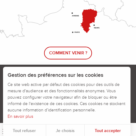
COMMENT VENIR ?
Le blog rando !
Trouver un circuit de randonnée
Gestion des préférences sur les cookies
Calendrier des jours chassés
Ce site web active par défaut des cookies pour des outils de
mesure d'audience et des fonctionnalités anonymes. Vous
Signaler un problème sur un parcours
pouvez configurer votre navigateur afin de bloquer ou être
informé de l'existence de ces cookies. Ces cookies ne stockent
Politiques des Cookies
Mentions légales
aucune information d’identification personnelle.
En savoir plus
Tout refuser
Je choisis
Tout accepter
Menu