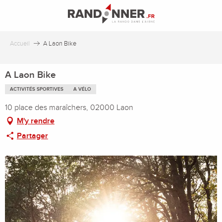
Aller
au
contenu
principal
Accueil
A Laon Bike
A Laon Bike
ACTIVITÉS SPORTIVES
A VÉLO
10 place des maraîchers, 02000 Laon
M'y rendre
Partager