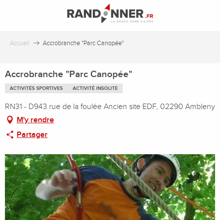
Aller
au
contenu
principal
Accueil
Accrobranche "Parc Canopée"
Accrobranche "Parc Canopée"
ACTIVITÉS SPORTIVES
ACTIVITÉ INSOLITE
RN31 - D943 rue de la foulée Ancien site EDF, 02290 Ambleny
M'y rendre
Partager