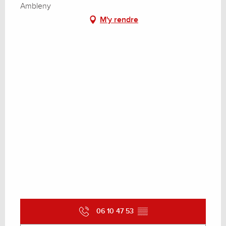
Ambleny
M'y rendre
06 10 47 53
▒▒