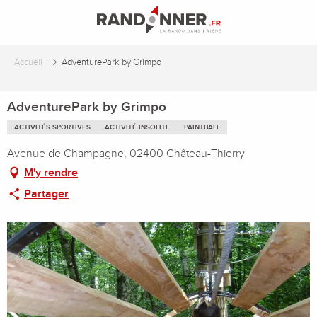
Aller
au
contenu
principal
Accueil
AdventurePark by Grimpo
AdventurePark by Grimpo
ACTIVITÉS SPORTIVES
ACTIVITÉ INSOLITE
PAINTBALL
Avenue de Champagne, 02400 Château-Thierry
M'y rendre
Partager