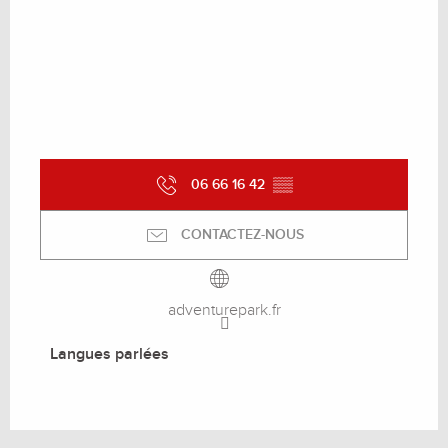
06 66 16 42
▒▒
CONTACTEZ-NOUS
adventurepark.fr
Langues parlées
Langues parlées