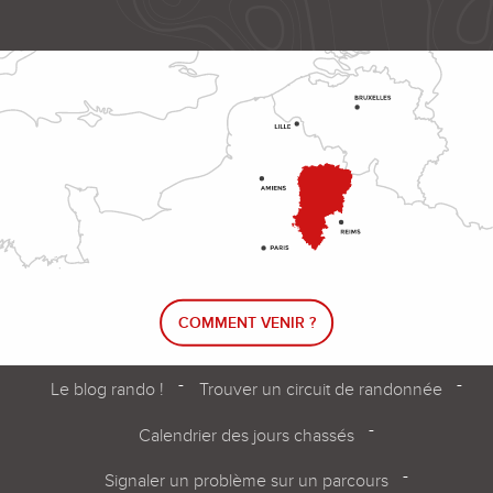
COMMENT VENIR ?
Le blog rando !
Trouver un circuit de randonnée
Calendrier des jours chassés
Signaler un problème sur un parcours