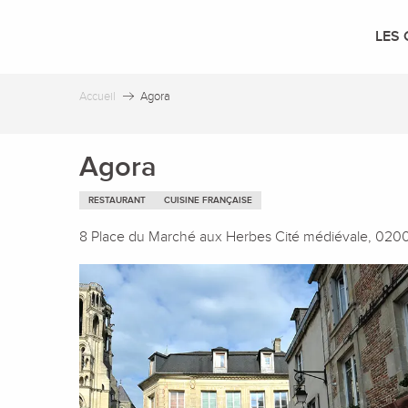
Aller
au
LES 
contenu
principal
Accueil
Agora
Agora
RESTAURANT
CUISINE FRANÇAISE
8 Place du Marché aux Herbes Cité médiévale, 020