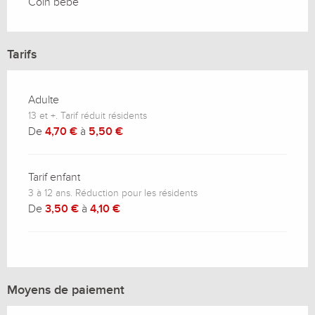
Coin bébé
Tarifs
Adulte
13 et +. Tarif réduit résidents
De
4,70 €
à
5,50 €
Tarif enfant
3 à 12 ans. Réduction pour les résidents
De
3,50 €
à
4,10 €
Moyens de paiement