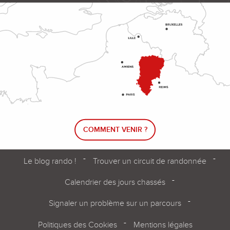
COMMENT VENIR ?
Le blog rando !
Trouver un circuit de randonnée
Calendrier des jours chassés
Signaler un problème sur un parcours
Politiques des Cookies
Mentions légales