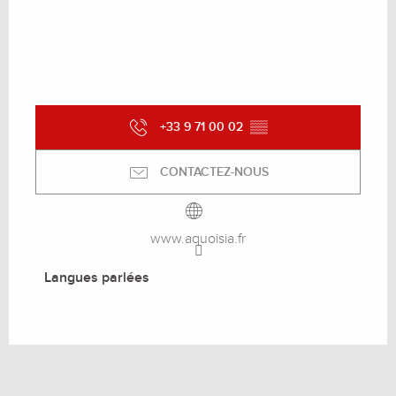
+33 9 71 00 02
▒▒
CONTACTEZ-NOUS
www.aquoisia.fr
Langues parlées
Langues parlées