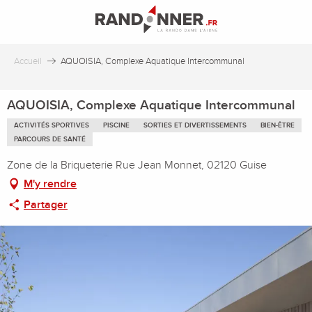
Aller
au
contenu
principal
Accueil
AQUOISIA, Complexe Aquatique Intercommunal
AQUOISIA, Complexe Aquatique Intercommunal
ACTIVITÉS SPORTIVES
PISCINE
SORTIES ET DIVERTISSEMENTS
BIEN-ÊTRE
PARCOURS DE SANTÉ
Zone de la Briqueterie Rue Jean Monnet, 02120 Guise
M'y rendre
Partager