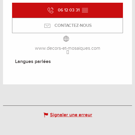
06 12 03 31
▒▒
CONTACTEZ-NOUS
www.decors-et-mosaiques.com
Langues parlées
Langues parlées
Signaler une erreur