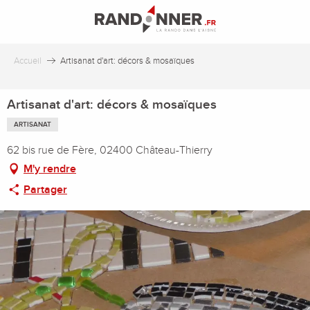
Aller
au
contenu
principal
Accueil
Artisanat d'art: décors & mosaïques
Artisanat d'art: décors & mosaïques
ARTISANAT
62 bis rue de Fère, 02400 Château-Thierry
M'y rendre
Partager