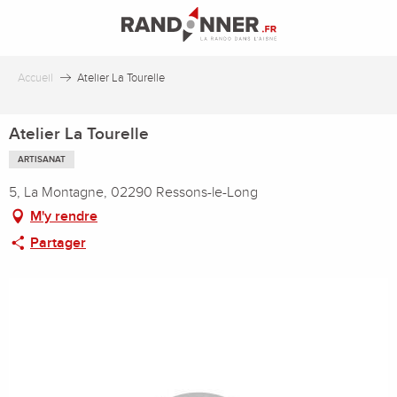
Aller
au
contenu
principal
Accueil
Atelier La Tourelle
Atelier La Tourelle
ARTISANAT
5, La Montagne, 02290 Ressons-le-Long
M'y rendre
Partager