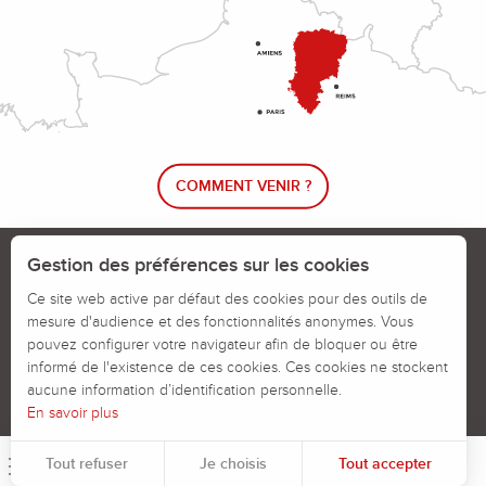
COMMENT VENIR ?
Le blog rando !
Trouver un circuit de randonnée
Gestion des préférences sur les cookies
Calendrier des jours chassés
Ce site web active par défaut des cookies pour des outils de
mesure d'audience et des fonctionnalités anonymes. Vous
Signaler un problème sur un parcours
pouvez configurer votre navigateur afin de bloquer ou être
informé de l'existence de ces cookies. Ces cookies ne stockent
Politiques des Cookies
Mentions légales
aucune information d’identification personnelle.
En savoir plus
Tout refuser
Je choisis
Tout accepter
Menu