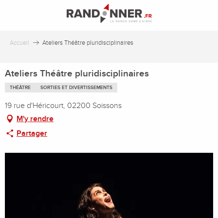
Aller
au
contenu
principal
Accueil
Ateliers Théâtre pluridisciplinaires
Ateliers Théâtre pluridisciplinaires
THÉÂTRE
SORTIES ET DIVERTISSEMENTS
19 rue d'Héricourt, 02200 Soissons
M'y rendre
Partager