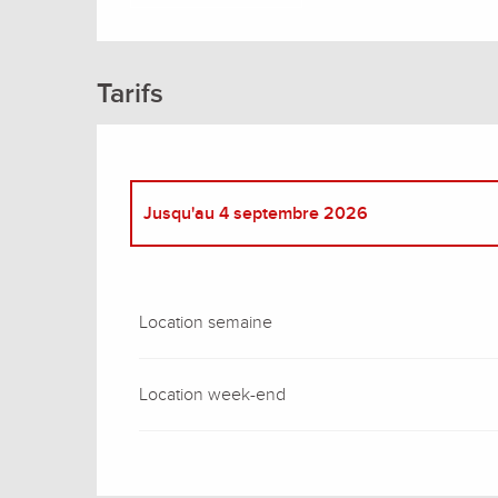
Tarifs
Jusqu'au
4 septembre 2026
Du
3 janvier 2026
au
3 avril 2026
Location semaine
Du
4 avril 2026
au
24 avril 2026
Location week-end
Du
25 avril 2026
au
15 mai 2026
Du
16 mai 2026
au
3 juillet 2026