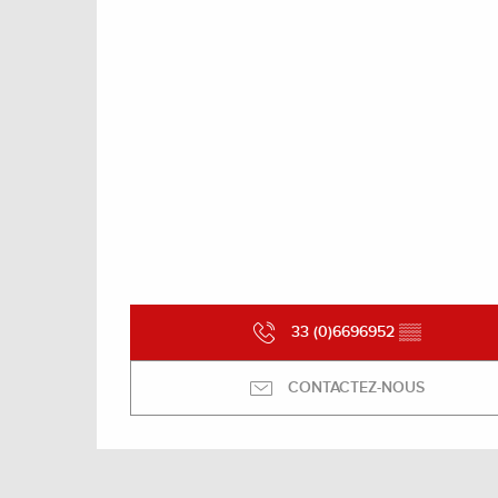
33 (0)6696952
▒▒
CONTACTEZ-NOUS