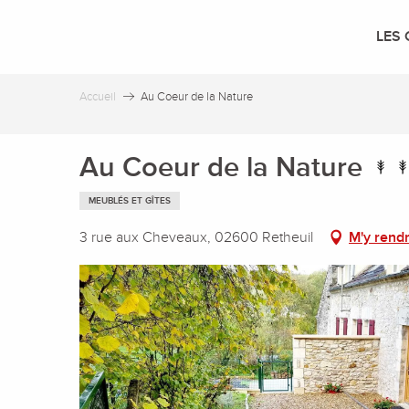
Aller
au
LES 
contenu
principal
Accueil
Au Coeur de la Nature
Au Coeur de la Nature
MEUBLÉS ET GÎTES
3 rue aux Cheveaux, 02600 Retheuil
M'y rend