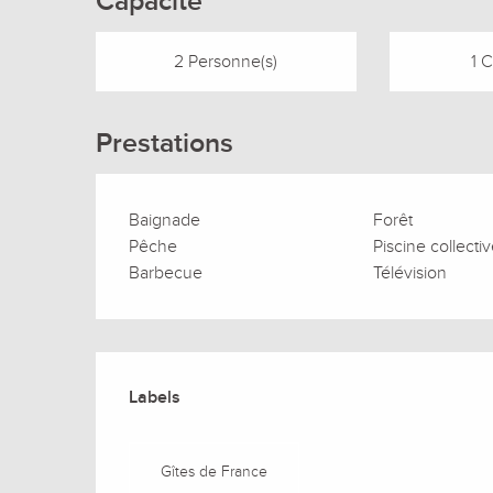
Capacité
2 Personne(s)
1 
Prestations
Baignade
Forêt
Pêche
Piscine collecti
Barbecue
Télévision
Offres de prestation
Labels
Labels
Gîtes de France