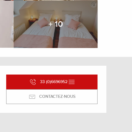
+ 10
Ouverture et coordonnée
33 (0)6696952
▒▒
CONTACTEZ-NOUS