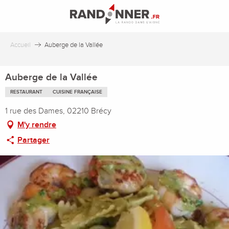
Aller
au
contenu
principal
Accueil
Auberge de la Vallée
Auberge de la Vallée
RESTAURANT
CUISINE FRANÇAISE
1 rue des Dames, 02210 Brécy
M'y rendre
Partager