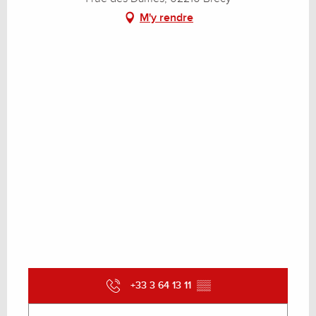
M'y rendre
+33 3 64 13 11
▒▒