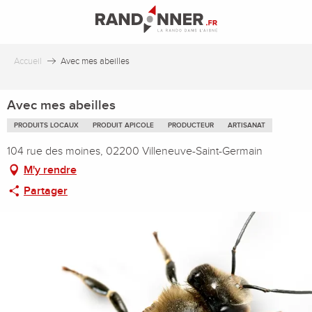
Aller
au
contenu
principal
Accueil
Avec mes abeilles
Avec mes abeilles
PRODUITS LOCAUX
PRODUIT APICOLE
PRODUCTEUR
ARTISANAT
104 rue des moines, 02200 Villeneuve-Saint-Germain
M'y rendre
Partager