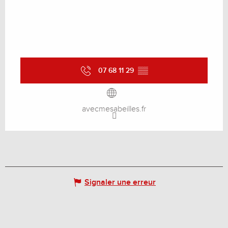
07 68 11 29
▒▒
avecmesabeilles.fr
Signaler une erreur