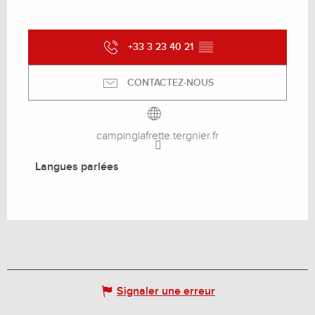
+33 3 23 40 21
▒▒
CONTACTEZ-NOUS
campinglafrette.tergnier.fr
Langues parlées
Langues parlées
Signaler une erreur