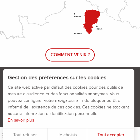
COMMENT VENIR ?
Le blog rando !
Trouver un circuit de randonnée
Gestion des préférences sur les cookies
Calendrier des jours chassés
Ce site web active par défaut des cookies pour des outils de
mesure d'audience et des fonctionnalités anonymes. Vous
Signaler un problème sur un parcours
pouvez configurer votre navigateur afin de bloquer ou être
informé de l'existence de ces cookies. Ces cookies ne stockent
Politiques des Cookies
Mentions légales
aucune information d’identification personnelle.
En savoir plus
Tout refuser
Je choisis
Tout accepter
Menu