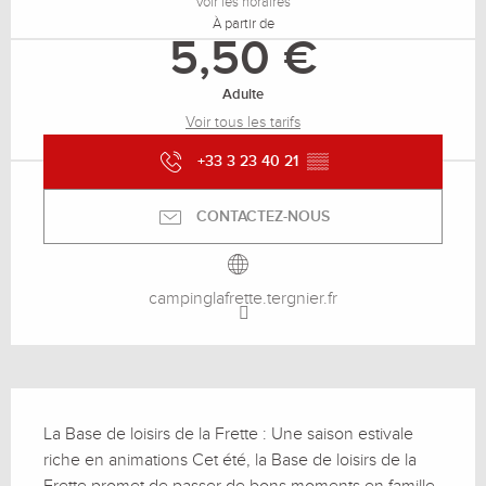
Voir les horaires
À partir de
5,50 €
Adulte
Voir tous les tarifs
+33 3 23 40 21
▒▒
CONTACTEZ-NOUS
campinglafrette.tergnier.fr
Description
La Base de loisirs de la Frette : Une saison estivale 
riche en animations Cet été, la Base de loisirs de la 
Frette promet de passer de bons moments en famille 