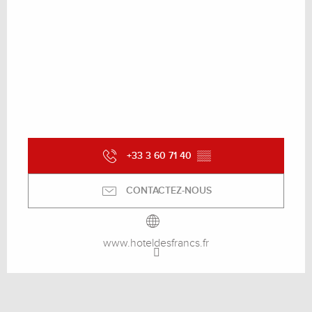
+33 3 60 71 40
▒▒
CONTACTEZ-NOUS
www.hoteldesfrancs.fr