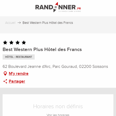
Aller
au
contenu
principal
Accueil
Best Western Plus Hôtel des Francs
Best Western Plus Hôtel des Francs
HÔTEL - RESTAURANT
62 Boulevard Jeanne d'Arc, Parc Gouraud, 02200 Soissons
M'y rendre
Partager
Ouverture et coordonnées
Horaires non définis
Voir les horaires