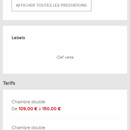
AFFICHER TOUTES LES PRESTATIONS
Offres de prestations
Labels
Labels
Clef verte
Tarifs
Chambre double
De
109,00 €
à
150,00 €
Chambre double