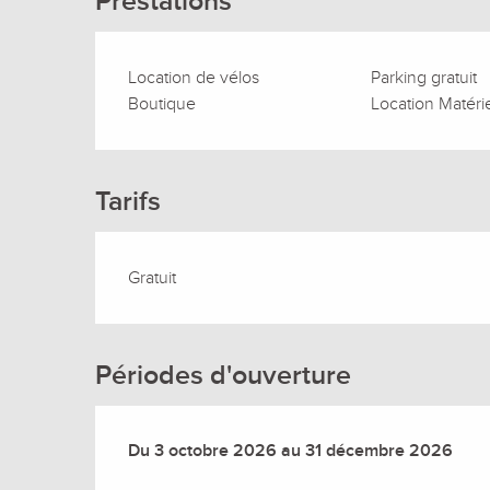
Prestations
Location de vélos
Parking gratuit
Boutique
Location Matérie
Tarifs
Gratuit
Périodes d'ouverture
Du
Du
3 octobre 2026
3 octobre 2026
au
au
31 décembre 2026
31 décembre 2026