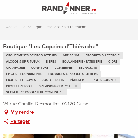
Aller
au
contenu
principal
Accueil
Boutique "Les Copains d'Thiérache"
Boutique "Les Copains d'Thiérache"
GROUPEMENTS DE PRODUCTEURS
ARTISANAT
PRODUITS DU TERROIR
ALCOOL & SPIRITUEUX
BIÈRES
BOULANGERIE / PATISSERIE
CIDRE
CHAMPAGNE
CONFITURE
CONSERVES
ESCARGOTS
EPICES ET CONDIMENTS
FROMAGES & PRODUITS LAITIERS
FRUITS ET LÉGUMES
JUS DE FRUITS
PÂTISSERIE
PLATS CUISINÉS
PRODUIT APICOLE
SALAISONS/CHARCUTERIE
SUCRERIE/CHOCOLATERIE/CONFISERIE
24 rue Camille Desmoulins, 02120 Guise
M'y rendre
Partager