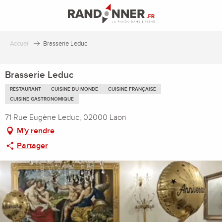
Aller
au
contenu
principal
Accueil
Brasserie Leduc
Brasserie Leduc
RESTAURANT
CUISINE DU MONDE
CUISINE FRANÇAISE
CUISINE GASTRONOMIQUE
71 Rue Eugène Leduc, 02000 Laon
M'y rendre
Partager