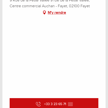
9 Rue de la Petite Vallée 9 rue de la Petite Vallée,
Centre commercial Auchan - Fayet, 02100 Fayet
M'y rendre
+33 3 23 65 71
▒▒