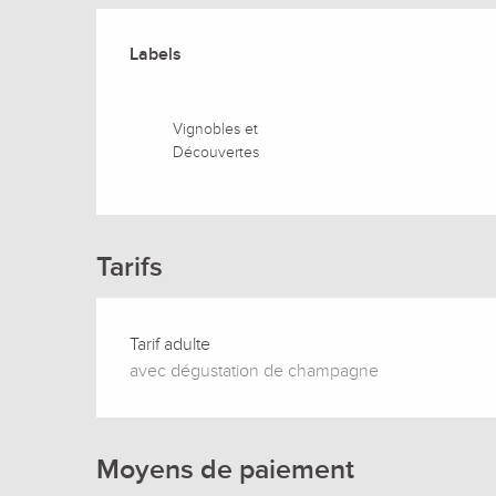
Offres de prestation
Labels
Labels
Vignobles et
Découvertes
Tarifs
Tarif adulte
avec dégustation de champagne
Moyens de paiement