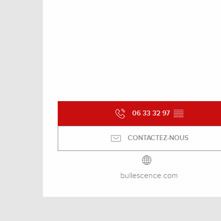
06 33 32 97
▒▒
CONTACTEZ-NOUS
bullescence.com