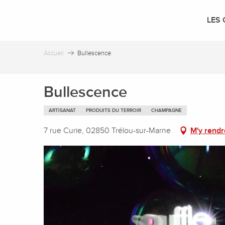
Aller
au
LES 
contenu
principal
Accueil
Bullescence
Bullescence
ARTISANAT
PRODUITS DU TERROIR
CHAMPAGNE
7 rue Curie, 02850 Trélou-sur-Marne
M'y rendr