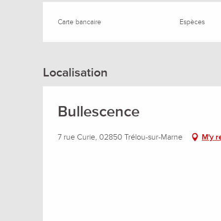
Carte bancaire
Espèces
Localisation
Bullescence
7 rue Curie, 02850 Trélou-sur-Marne
M'y r