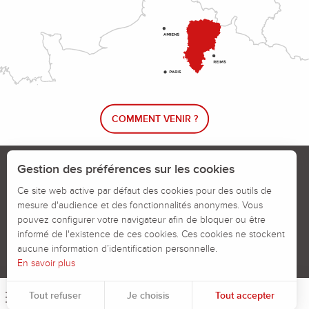
COMMENT VENIR ?
Le blog rando !
Trouver un circuit de randonnée
Gestion des préférences sur les cookies
Calendrier des jours chassés
Ce site web active par défaut des cookies pour des outils de
mesure d'audience et des fonctionnalités anonymes. Vous
Signaler un problème sur un parcours
pouvez configurer votre navigateur afin de bloquer ou être
informé de l'existence de ces cookies. Ces cookies ne stockent
Politiques des Cookies
Mentions légales
aucune information d’identification personnelle.
En savoir plus
Tout refuser
Je choisis
Tout accepter
Menu