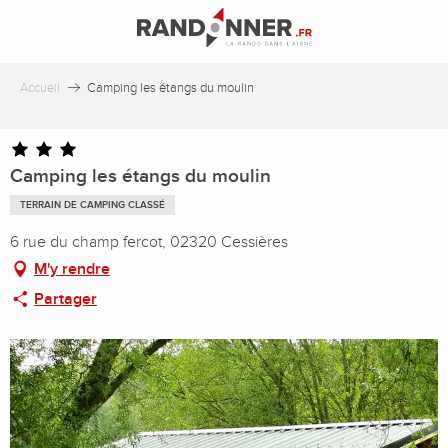
Aller
au
contenu
principal
Accueil
Camping les étangs du moulin
Camping les étangs du moulin
TERRAIN DE CAMPING CLASSÉ
6 rue du champ fercot, 02320 Cessières
M'y rendre
Partager