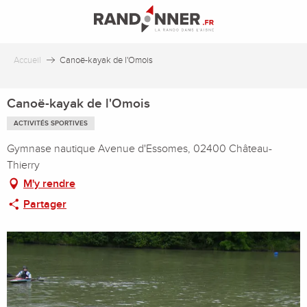
Aller
au
contenu
principal
Accueil
Canoë-kayak de l'Omois
Canoë-kayak de l'Omois
ACTIVITÉS SPORTIVES
Gymnase nautique Avenue d'Essomes, 02400 Château-
Thierry
M'y rendre
Partager