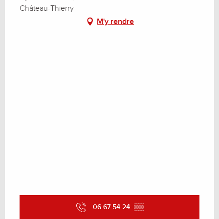
Château-Thierry
M'y rendre
06 67 54 24
▒▒