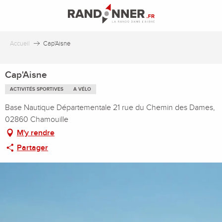
Aller
au
contenu
principal
Accueil
Cap'Aisne
Cap'Aisne
ACTIVITÉS SPORTIVES
A VÉLO
Base Nautique Départementale 21 rue du Chemin des Dames,
02860 Chamouille
M'y rendre
Partager