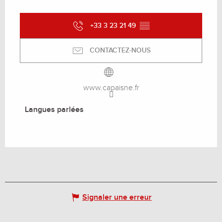
+33 3 23 21 49
▒▒
CONTACTEZ-NOUS
www.capaisne.fr
Langues parlées
Langues parlées
Signaler une erreur