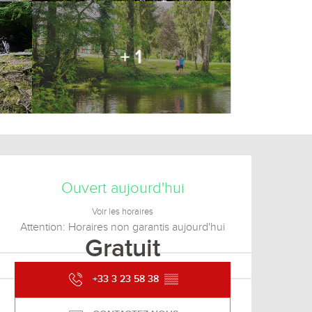
+ 1
Ouverture et coordonnée
Ouvert aujourd'hui
Voir les horaires
Attention: Horaires non garantis aujourd'hui
Gratuit
+33 3 23 58 38
▒▒