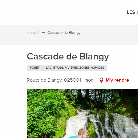
Aller
au
LES 
contenu
principal
Accueil
Cascade de Blangy
Cascade de Blangy
FORÊT
LAC, ETANG, RIVIÈRES, ZONES HUMIDES
Route de Blangy, 02500 Hirson
M'y rendre