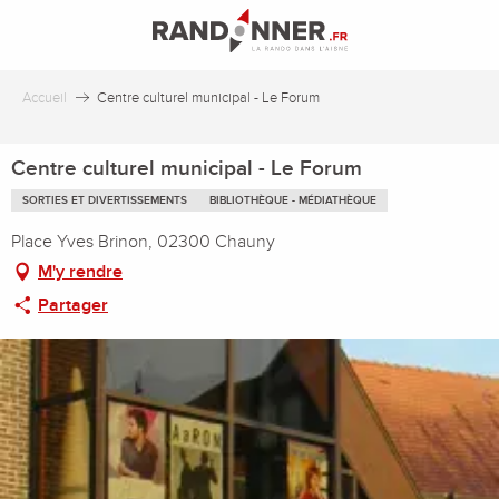
Aller
au
contenu
principal
Accueil
Centre culturel municipal - Le Forum
Centre culturel municipal - Le Forum
SORTIES ET DIVERTISSEMENTS
BIBLIOTHÈQUE - MÉDIATHÈQUE
Place Yves Brinon, 02300 Chauny
M'y rendre
Partager