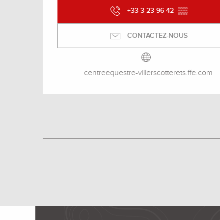
+33 3 23 96 42
▒▒
CONTACTEZ-NOUS
centreequestre-villerscotterets.ffe.com