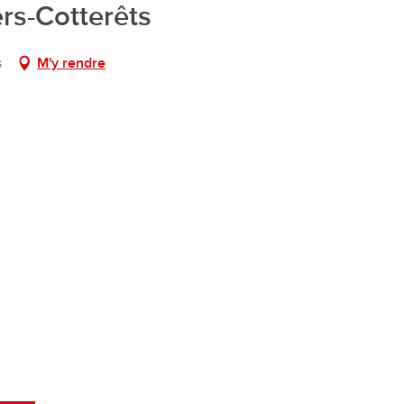
ers-Cotterêts
s
M'y rendre