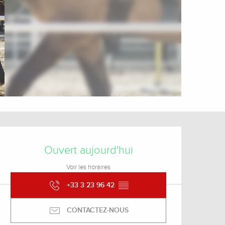
Ouverture et coordonnée
Ouvert aujourd'hui
Voir les horaires
+33 3 23 96 42
▒▒
CONTACTEZ-NOUS