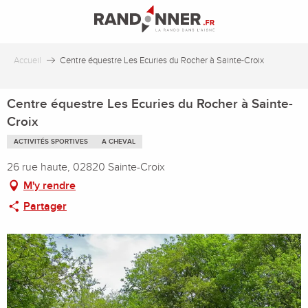
Aller
au
contenu
principal
Accueil
Centre équestre Les Ecuries du Rocher à Sainte-Croix
Centre équestre Les Ecuries du Rocher à Sainte-
Croix
ACTIVITÉS SPORTIVES
A CHEVAL
26 rue haute, 02820 Sainte-Croix
M'y rendre
Partager