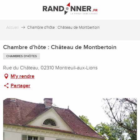
Aller
au
contenu
principal
Accueil
Chambre d'hôte : Château de Montbertoin
Chambre d'hôte : Château de Montbertoin
CHAMBRES D'HÔTES
Rue du Château, 02310 Montreuil-aux-Lions
M'y rendre
Partager