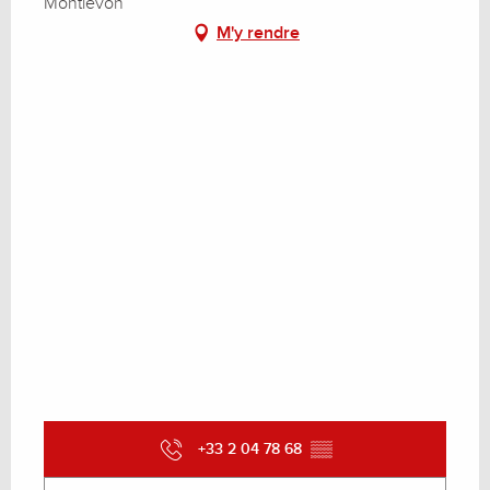
Montlevon
M'y rendre
+33 2 04 78 68
▒▒