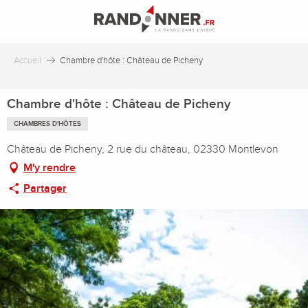
Aller
au
contenu
principal
Accueil
Chambre d'hôte : Château de Picheny
Chambre d'hôte : Château de Picheny
CHAMBRES D'HÔTES
Château de Picheny, 2 rue du château, 02330 Montlevon
M'y rendre
Partager