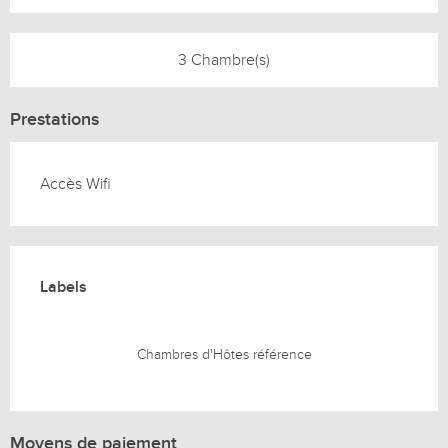
3 Chambre(s)
Prestations
Accès Wifi
Offres de prestations
Labels
Labels
Chambres d'Hôtes référence
Moyens de paiement