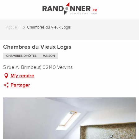
Aller
au
contenu
principal
Accueil
Chambres du Vieux Logis
Chambres du Vieux Logis
CHAMBRES D'HÔTES
MAISON
5 rue A. Brimbeuf, 02140 Vervins
M'y rendre
Partager