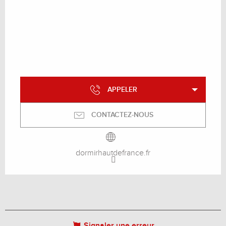
APPELER
CONTACTEZ-NOUS
dormirhautdefrance.fr
Signaler une erreur