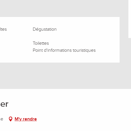
ltes
Dégustation
Toilettes
Point d'informations touristiques
er
ne
M'y rendre