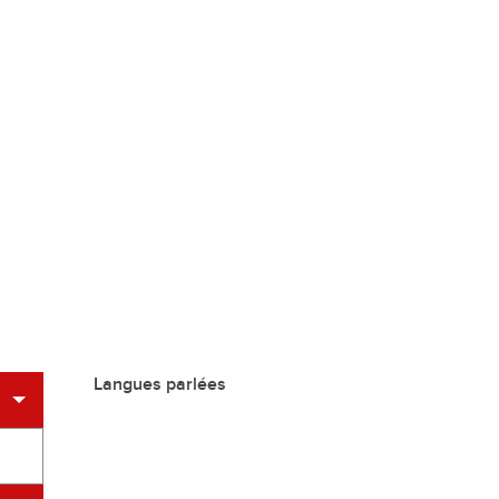
Langues parlées
Langues parlées