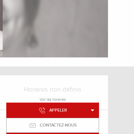
Ouverture et coordonnée
Horaires non définis
Voir les horaires
APPELER
CONTACTEZ-NOUS