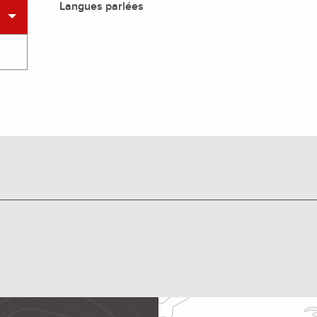
Langues parlées
Langues parlées