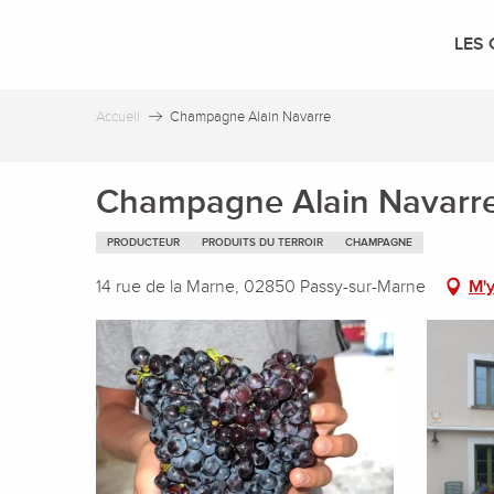
Aller
au
LES 
contenu
principal
Accueil
Champagne Alain Navarre
Champagne Alain Navarr
PRODUCTEUR
PRODUITS DU TERROIR
CHAMPAGNE
14 rue de la Marne, 02850 Passy-sur-Marne
M'y