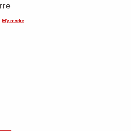
rre
M'y rendre