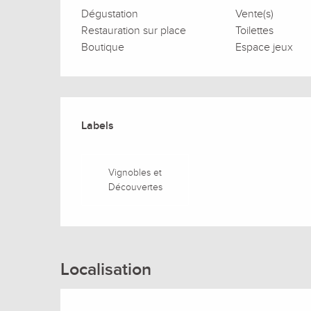
Dégustation
Vente(s)
Restauration sur place
Toilettes
Boutique
Espace jeux
Offres de prestation
Labels
Labels
Vignobles et
Découvertes
Localisation