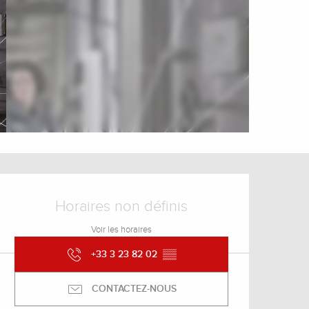
Ouverture et coordonnée
Horaires non définis
Voir les horaires
+33 3 23 82 02
▒▒
CONTACTEZ-NOUS