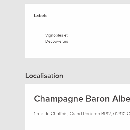
Offres de prestation
Labels
Labels
Vignobles et
Découvertes
Localisation
Champagne Baron Albe
1 rue de Chaillots, Grand Porteron BP12, 02310 