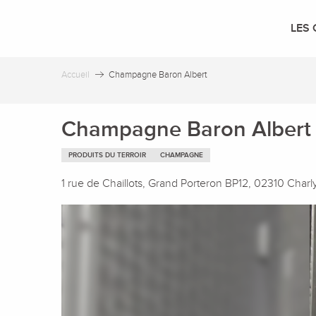
Aller
au
LES 
contenu
principal
Accueil
Champagne Baron Albert
Champagne Baron Albert
PRODUITS DU TERROIR
CHAMPAGNE
1 rue de Chaillots, Grand Porteron BP12, 02310 Char