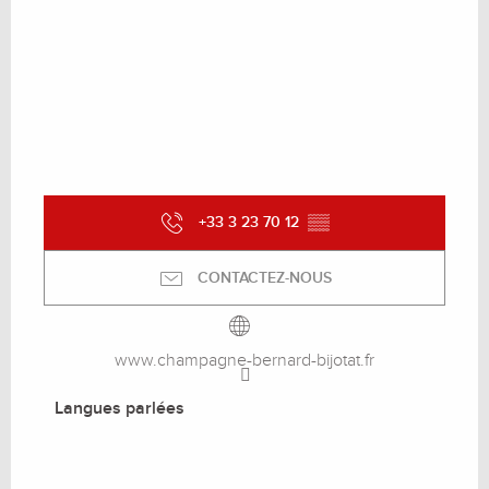
+33 3 23 70 12
▒▒
CONTACTEZ-NOUS
www.champagne-bernard-bijotat.fr
Langues parlées
Langues parlées