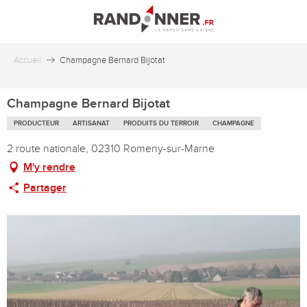
Aller
au
contenu
principal
Accueil
Champagne Bernard Bijotat
Champagne Bernard Bijotat
PRODUCTEUR
ARTISANAT
PRODUITS DU TERROIR
CHAMPAGNE
2 route nationale, 02310 Romeny-sur-Marne
M'y rendre
Partager