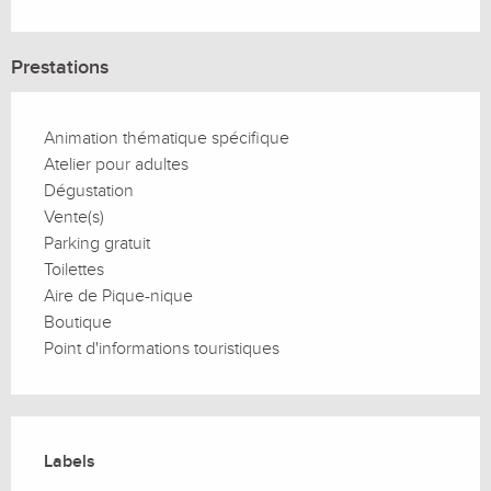
Prestations
Animation thématique spécifique
Atelier pour adultes
Dégustation
Vente(s)
Parking gratuit
Toilettes
Aire de Pique-nique
Boutique
Point d'informations touristiques
Offres de prestations
Labels
Labels