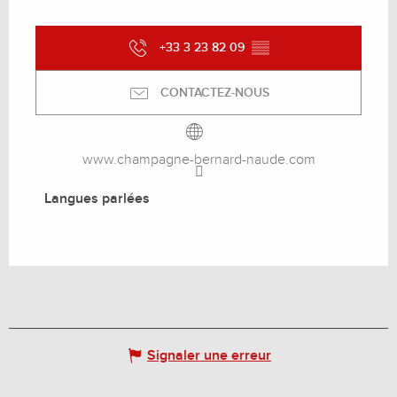
+33 3 23 82 09
▒▒
CONTACTEZ-NOUS
www.champagne-bernard-naude.com
Langues parlées
Langues parlées
Signaler une erreur