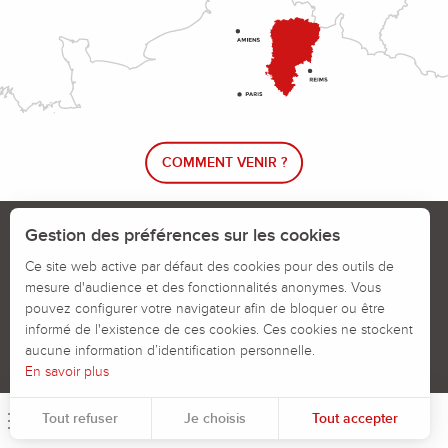
COMMENT VENIR ?
Le blog rando !
Trouver un circuit de randonnée
Gestion des préférences sur les cookies
Calendrier des jours chassés
Ce site web active par défaut des cookies pour des outils de
mesure d'audience et des fonctionnalités anonymes. Vous
Signaler un problème sur un parcours
pouvez configurer votre navigateur afin de bloquer ou être
informé de l'existence de ces cookies. Ces cookies ne stockent
Politiques des Cookies
Mentions légales
aucune information d’identification personnelle.
En savoir plus
Tout refuser
Je choisis
Tout accepter
Menu
Rec
Pour évaluer si notre site est optimisé et répond à vos attentes, nous mesurons notre audience en utilisant des solutions spécialisées. Toutes les informations collectées par ces cookies sont agrégées et donc anonymisées.
Permet d'analyser les statistiques de consultation de notre site.