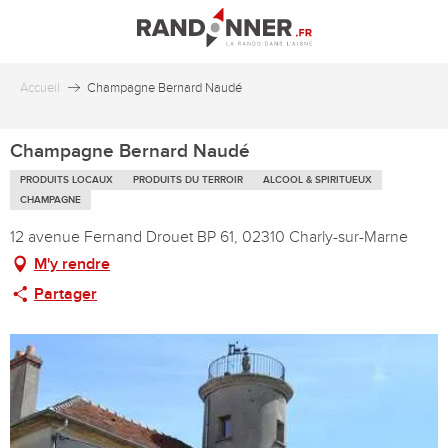
Aller
au
contenu
principal
Accueil
Champagne Bernard Naudé
Champagne Bernard Naudé
PRODUITS LOCAUX
PRODUITS DU TERROIR
ALCOOL & SPIRITUEUX
CHAMPAGNE
12 avenue Fernand Drouet BP 61, 02310 Charly-sur-Marne
M'y rendre
Partager