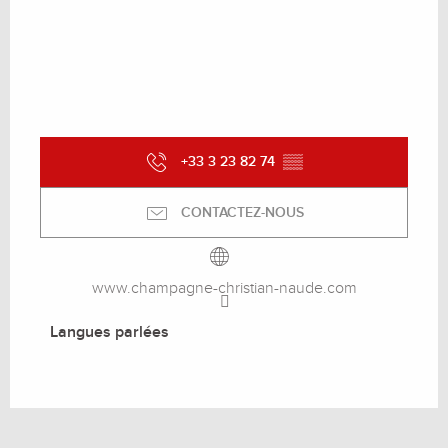
+33 3 23 82 74
▒▒
CONTACTEZ-NOUS
www.champagne-christian-naude.com
Langues parlées
Langues parlées