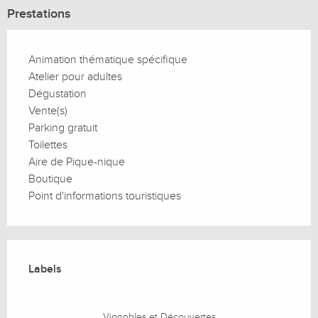
Prestations
Animation thématique spécifique
Atelier pour adultes
Dégustation
Vente(s)
Parking gratuit
Toilettes
Aire de Pique-nique
Boutique
Point d'informations touristiques
Offres de prestations
Labels
Labels
Vignobles et Découvertes