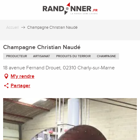
Aller
au
contenu
principal
Accueil
Champagne Christian Naudé
Champagne Christian Naudé
PRODUCTEUR
ARTISANAT
PRODUITS DU TERROIR
CHAMPAGNE
18 avenue Fernand Drouet, 02310 Charly-sur-Marne
M'y rendre
Partager