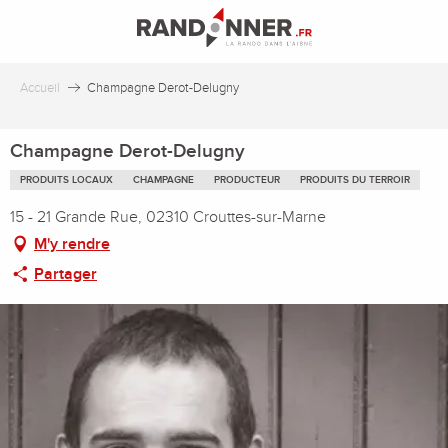
Aller
au
contenu
principal
Accueil
Champagne Derot-Delugny
Champagne Derot-Delugny
PRODUITS LOCAUX
CHAMPAGNE
PRODUCTEUR
PRODUITS DU TERROIR
15 - 21 Grande Rue, 02310 Crouttes-sur-Marne
M'y rendre
Partager