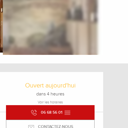
Ouverture et coordonnée
Ouvert aujourd'hui
dans 4 heures
Voir les horaires
06 68 56 01
▒▒
CONTACTEZ-NOUS