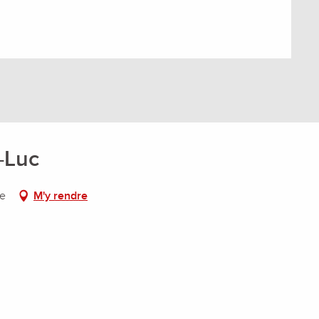
-Luc
ne
M'y rendre