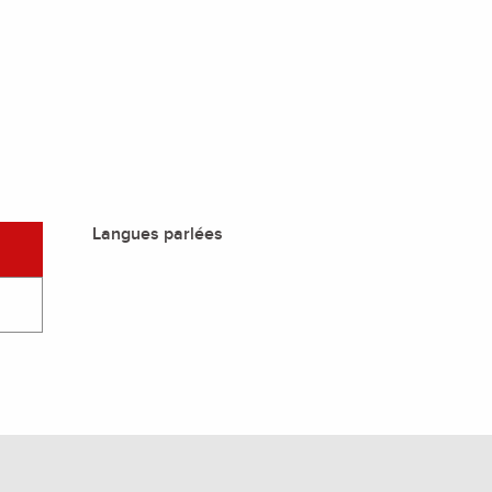
Langues parlées
Langues parlées