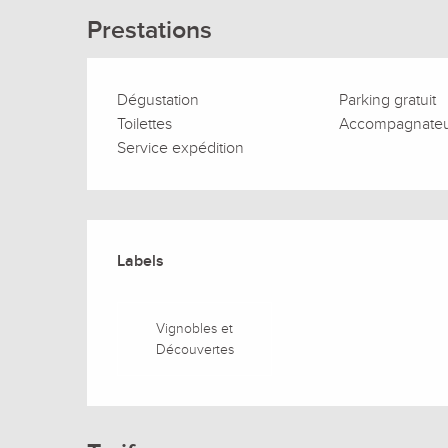
Prestations
Dégustation
Parking gratuit
Toilettes
Accompagnate
Service expédition
Offres de prestation
Labels
Labels
Vignobles et
Découvertes