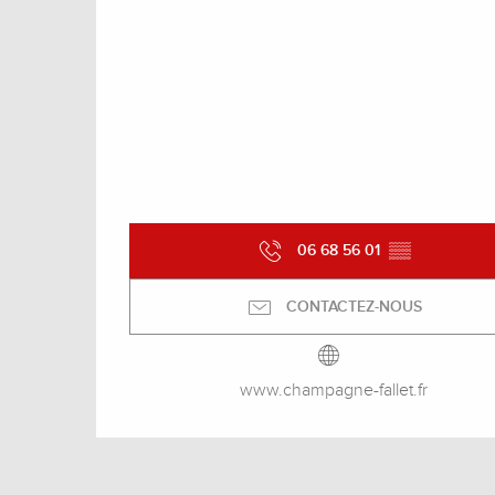
06 68 56 01
▒▒
CONTACTEZ-NOUS
www.champagne-fallet.fr