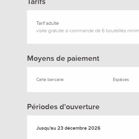
Tarifs
Tarif adulte
visite gratuite si commande de 6 bouteilles min
Moyens de paiement
Carte bancaire
Espèces
Périodes d'ouverture
Du
Jusqu'au
9 janvier 2026
23 décembre 2026
au
23 décembre 2026