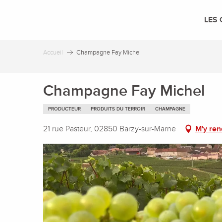
Aller
au
LES 
contenu
principal
Accueil
Champagne Fay Michel
Champagne Fay Michel
PRODUCTEUR
PRODUITS DU TERROIR
CHAMPAGNE
21 rue Pasteur, 02850 Barzy-sur-Marne
M'y ren