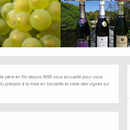
e père en fils depuis 1695 vous accueille pour vous 
 du pressoir à la mise en bouteille et visite des vignes sur 
s