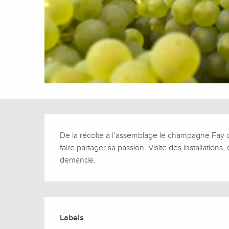
Description
De la récolte à l’assemblage le champagne Faÿ d
faire partager sa passion. Visite des installations,
demande.
Offres de prestation
Labels
Labels