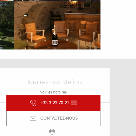
Ouverture et coordonnée
Horaires non définis
Voir les horaires
+33 3 23 70 21
▒▒
CONTACTEZ-NOUS