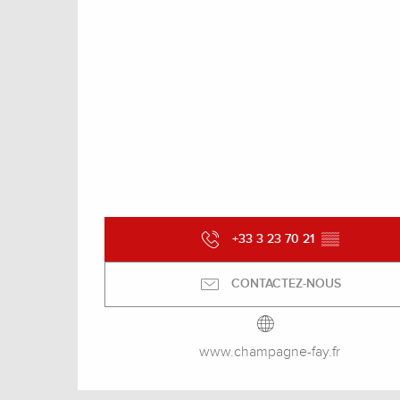
+33 3 23 70 21
▒▒
CONTACTEZ-NOUS
www.champagne-fay.fr