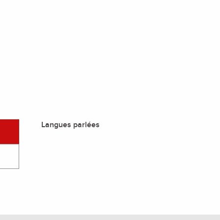
Langues parlées
Langues parlées