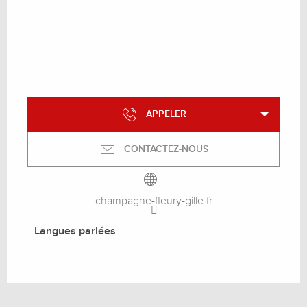
APPELER
CONTACTEZ-NOUS
champagne-fleury-gille.fr
Langues parlées
Langues parlées