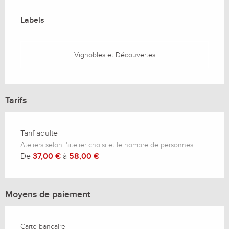
Offres de prestations
Labels
Labels
Vignobles et Découvertes
Tarifs
Tarif adulte
Ateliers selon l'atelier choisi et le nombre de personnes
De
37,00 €
à
58,00 €
Moyens de paiement
Carte bancaire