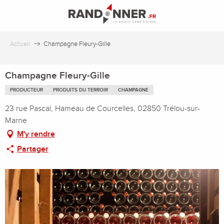
Aller
au
contenu
principal
Accueil
Champagne Fleury-Gille
Champagne Fleury-Gille
PRODUCTEUR
PRODUITS DU TERROIR
CHAMPAGNE
23 rue Pascal, Hameau de Courcelles, 02850 Trélou-sur-
Marne
M'y rendre
Partager