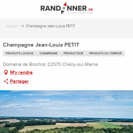
Aller
au
contenu
principal
Accueil
Champagne Jean-Louis PETIT
Champagne Jean-Louis PETIT
PRODUITS LOCAUX
CHAMPAGNE
PRODUCTEUR
PRODUITS DU TERROIR
Domaine de Brochot, 02570 Chézy-sur-Marne
M'y rendre
Partager