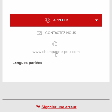
APPELER
CONTACTEZ-NOUS
www.champagne-petit.com
Langues parlées
Langues parlées
Signaler une erreur