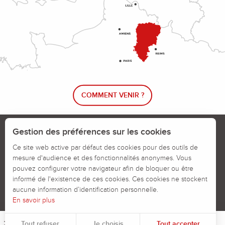
COMMENT VENIR ?
Le blog rando !
Trouver un circuit de randonnée
Gestion des préférences sur les cookies
Calendrier des jours chassés
Ce site web active par défaut des cookies pour des outils de
mesure d'audience et des fonctionnalités anonymes. Vous
Signaler un problème sur un parcours
pouvez configurer votre navigateur afin de bloquer ou être
informé de l'existence de ces cookies. Ces cookies ne stockent
Politiques des Cookies
Mentions légales
aucune information d’identification personnelle.
En savoir plus
Tout refuser
Je choisis
Tout accepter
Menu