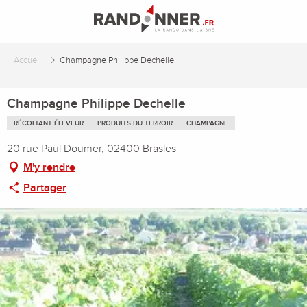
Aller
au
contenu
principal
Accueil
Champagne Philippe Dechelle
Champagne Philippe Dechelle
RÉCOLTANT ÉLEVEUR
PRODUITS DU TERROIR
CHAMPAGNE
20 rue Paul Doumer, 02400 Brasles
M'y rendre
Partager