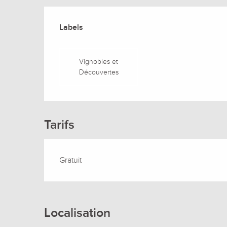
Offres de prestation
Labels
Labels
Vignobles et
Découvertes
Tarifs
Gratuit
Localisation