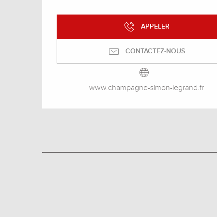
APPELER
CONTACTEZ-NOUS
www.champagne-simon-legrand.fr