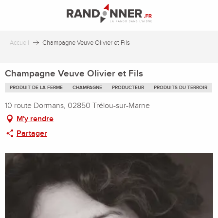
Aller
au
contenu
principal
Accueil
Champagne Veuve Olivier et Fils
Champagne Veuve Olivier et Fils
PRODUIT DE LA FERME
CHAMPAGNE
PRODUCTEUR
PRODUITS DU TERROIR
10 route Dormans, 02850 Trélou-sur-Marne
M'y rendre
Partager