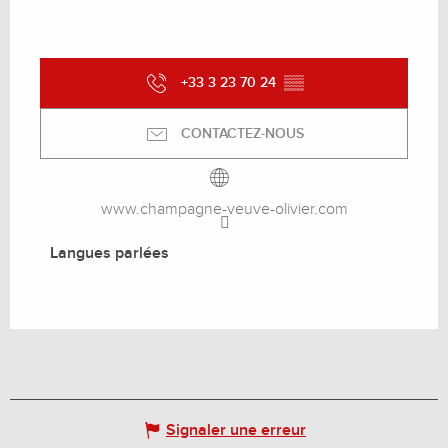
+33 3 23 70 24
▒▒
CONTACTEZ-NOUS
www.champagne-veuve-olivier.com
Langues parlées
Langues parlées
Signaler une erreur