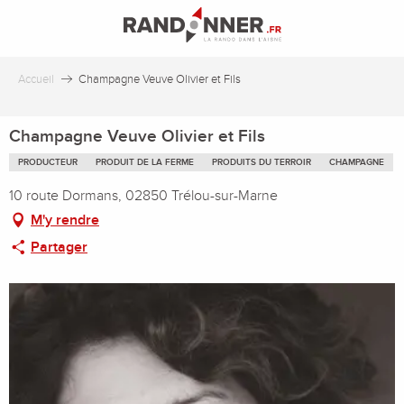
Aller
au
contenu
principal
Accueil
Champagne Veuve Olivier et Fils
Champagne Veuve Olivier et Fils
PRODUCTEUR
PRODUIT DE LA FERME
PRODUITS DU TERROIR
CHAMPAGNE
10 route Dormans, 02850 Trélou-sur-Marne
M'y rendre
Partager