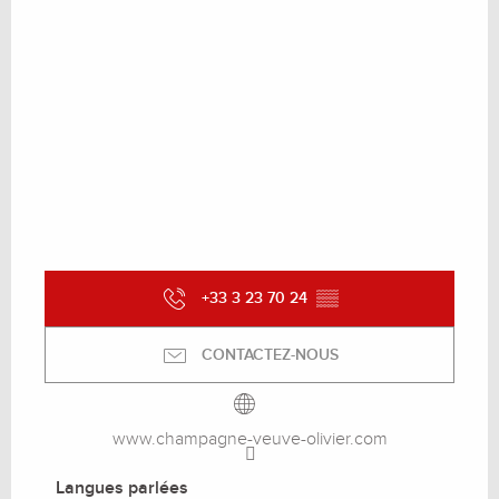
+33 3 23 70 24
▒▒
CONTACTEZ-NOUS
www.champagne-veuve-olivier.com
Langues parlées
Langues parlées